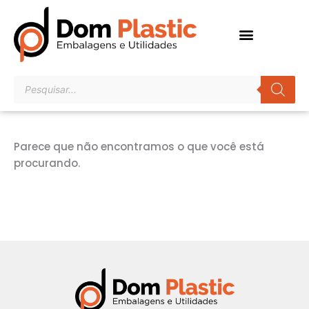
Ir
para
o
conteúdo
Pesquisar
produtos
Parece que não encontramos o que você está
procurando.