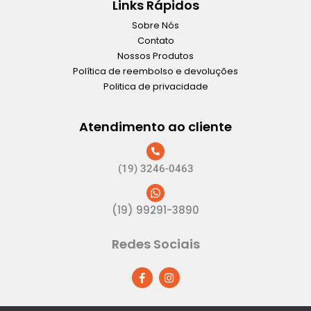
Links Rápidos
Sobre Nós
Contato
Nossos Produtos
Política de reembolso e devoluções
Politica de privacidade
Atendimento ao cliente
(19) 3246-0463
(19) 99291-3890
Redes Sociais
F
I
a
n
c
s
e
t