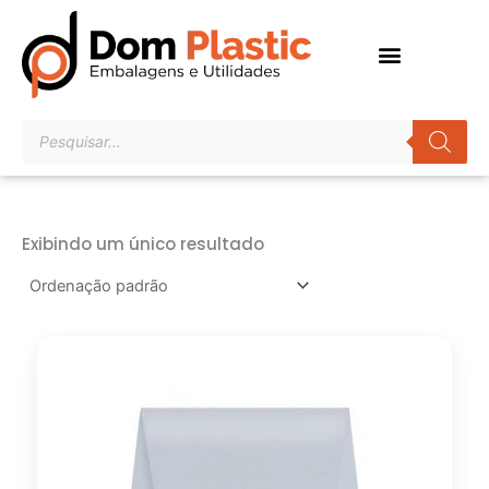
Ir
para
o
conteúdo
Pesquisar
produtos
Exibindo um único resultado