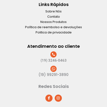
Links Rápidos
Sobre Nós
Contato
Nossos Produtos
Política de reembolso e devoluções
Politica de privacidade
Atendimento ao cliente
(19) 3246-0463
(19) 99291-3890
Redes Sociais
F
I
a
n
c
s
e
t