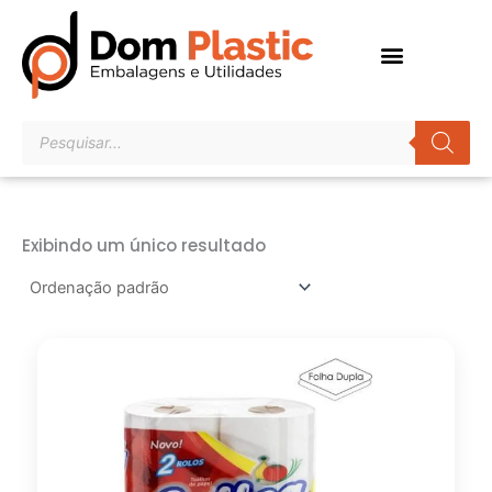
Ir
para
o
conteúdo
Pesquisar
produtos
Exibindo um único resultado