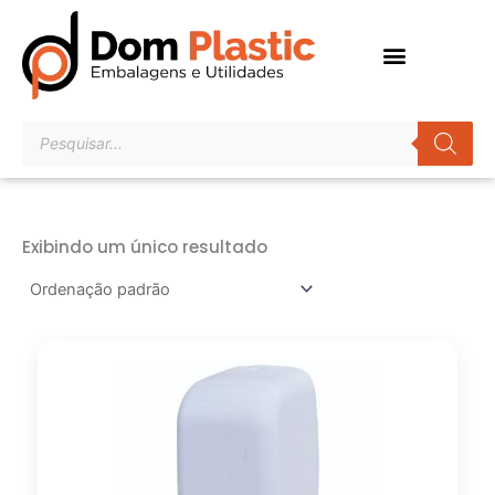
Ir
para
o
conteúdo
Pesquisar
produtos
Exibindo um único resultado