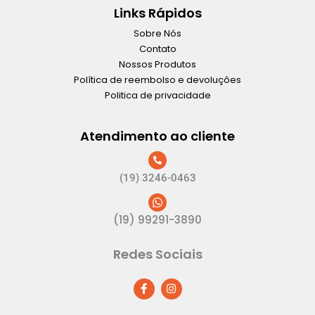
Links Rápidos
Sobre Nós
Contato
Nossos Produtos
Política de reembolso e devoluções
Politica de privacidade
Atendimento ao cliente
(19) 3246-0463
(19) 99291-3890
Redes Sociais
F
I
a
n
c
s
e
t