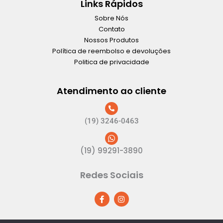
Links Rápidos
Sobre Nós
Contato
Nossos Produtos
Política de reembolso e devoluções
Politica de privacidade
Atendimento ao cliente
(19) 3246-0463
(19) 99291-3890
Redes Sociais
F
I
a
n
c
s
e
t