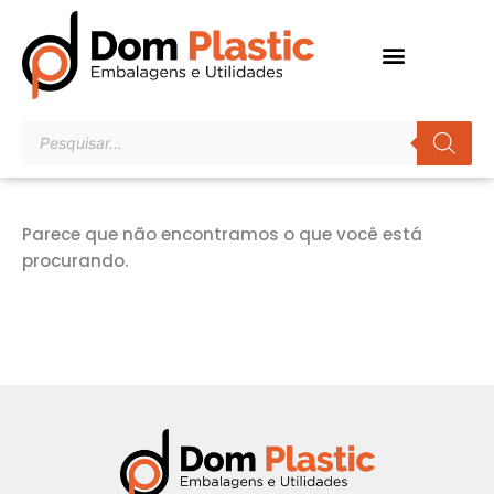
Ir
para
o
conteúdo
Pesquisar
produtos
Parece que não encontramos o que você está
procurando.