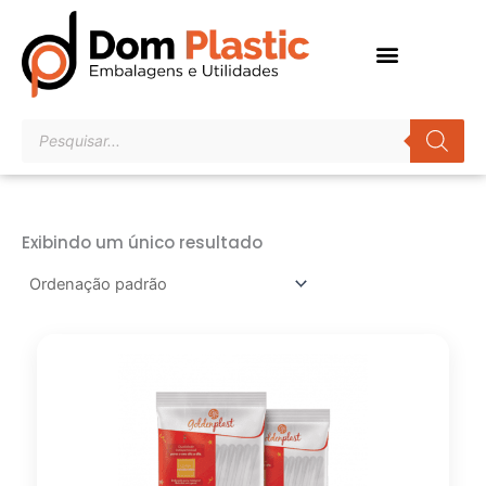
Ir
para
o
conteúdo
Pesquisar
produtos
Exibindo um único resultado