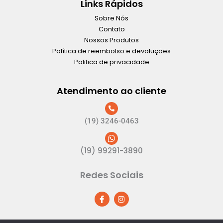
Links Rápidos
Sobre Nós
Contato
Nossos Produtos
Política de reembolso e devoluções
Politica de privacidade
Atendimento ao cliente
(19) 3246-0463
(19) 99291-3890
Redes Sociais
F
I
a
n
c
s
e
t