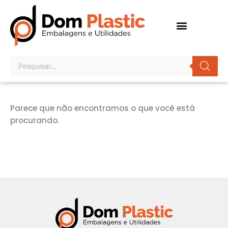
Ir
para
o
conteúdo
Pesquisar
produtos
Parece que não encontramos o que você está
procurando.