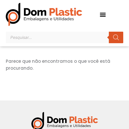
Ir
para
o
conteúdo
Pesquisar
produtos
Parece que não encontramos o que você está
procurando.