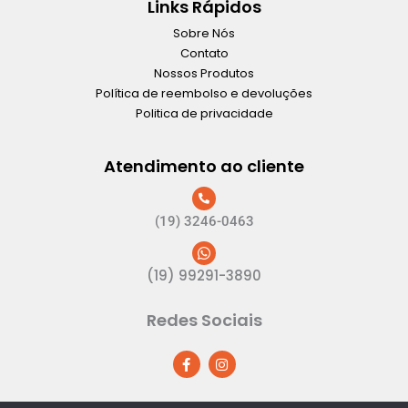
Links Rápidos
Sobre Nós
Contato
Nossos Produtos
Política de reembolso e devoluções
Politica de privacidade
Atendimento ao cliente
(19) 3246-0463
(19) 99291-3890
Redes Sociais
F
I
a
n
c
s
e
t