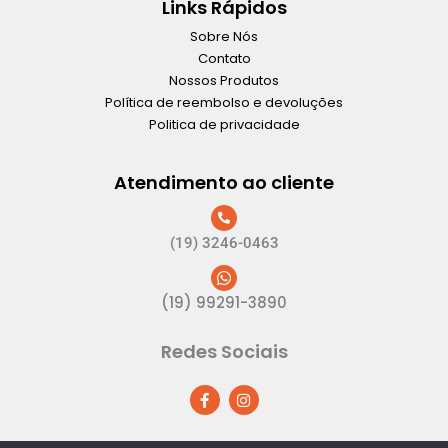
Links Rápidos
Sobre Nós
Contato
Nossos Produtos
Política de reembolso e devoluções
Politica de privacidade
Atendimento ao cliente
(19) 3246-0463
(19) 99291-3890
Redes Sociais
F
I
a
n
c
s
e
t