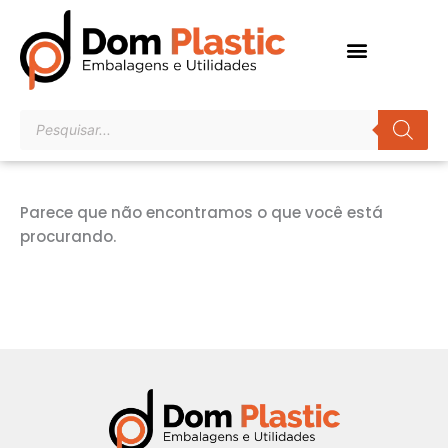
Ir
para
o
conteúdo
Pesquisar
produtos
Parece que não encontramos o que você está
procurando.