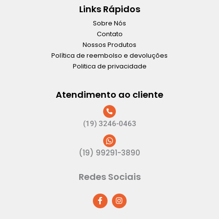
Links Rápidos
Sobre Nós
Contato
Nossos Produtos
Política de reembolso e devoluções
Politica de privacidade
Atendimento ao cliente
(19) 3246-0463
(19) 99291-3890
Redes Sociais
F
I
a
n
c
s
e
t