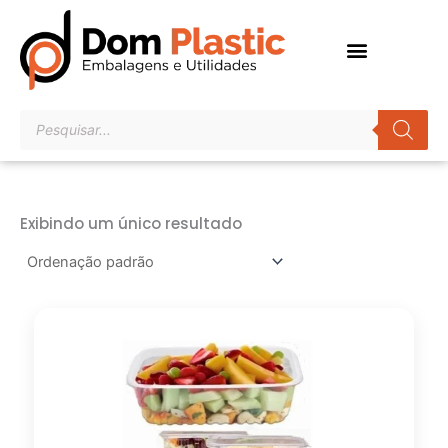
Ir
para
o
conteúdo
Pesquisar
produtos
Exibindo um único resultado