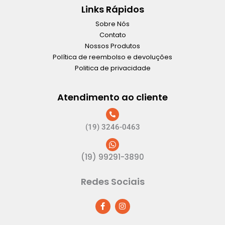
Links Rápidos
Sobre Nós
Contato
Nossos Produtos
Política de reembolso e devoluções
Politica de privacidade
Atendimento ao cliente
(19) 3246-0463
(19) 99291-3890
Redes Sociais
F
I
a
n
c
s
e
t