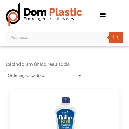
Ir
para
o
conteúdo
Pesquisar
produtos
Exibindo um único resultado