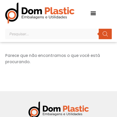
Ir
para
o
conteúdo
Pesquisar
produtos
Parece que não encontramos o que você está
procurando.