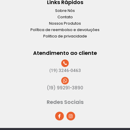
Links Rápidos
Sobre Nós
Contato
Nossos Produtos
Política de reembolso e devoluções
Politica de privacidade
Atendimento ao cliente
(19) 3246-0463
(19) 99291-3890
Redes Sociais
F
I
a
n
c
s
e
t