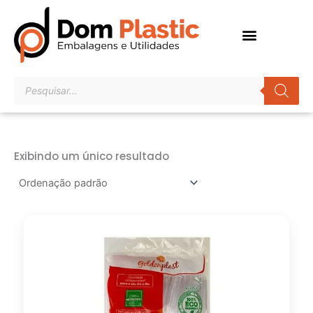
Ir
para
o
conteúdo
Pesquisar
produtos
Exibindo um único resultado