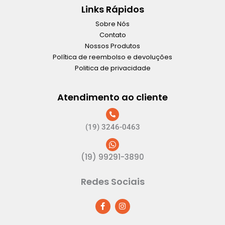
Links Rápidos
Sobre Nós
Contato
Nossos Produtos
Política de reembolso e devoluções
Politica de privacidade
Atendimento ao cliente
(19) 3246-0463
(19) 99291-3890
Redes Sociais
F
I
a
n
c
s
e
t