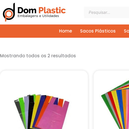
Ir
Pesquisar
para
produtos
o
conteúdo
Home
Sacos Plásticos
Sa
Mostrando todos os 2 resultados