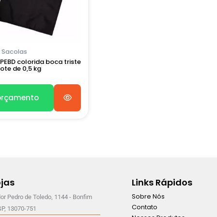
Sacolas
PEBD colorida boca triste
ote de 0,5 kg
 orçamento
jas
Links Rápidos
Sobre Nós
or Pedro de Toledo, 1144 - Bonfim
Contato
SP, 13070-751