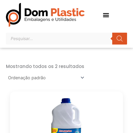
Ir
para
o
conteúdo
Pesquisar
produtos
Mostrando todos os 2 resultados