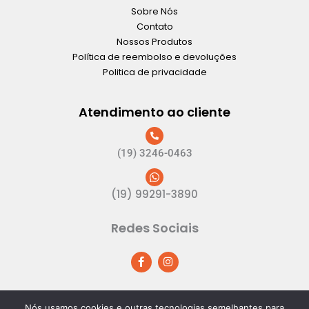
Sobre Nós
Contato
Nossos Produtos
Política de reembolso e devoluções
Politica de privacidade
Atendimento ao cliente
(19) 3246-0463
(19) 99291-3890
Redes Sociais
F
I
a
n
c
s
e
t
b
a
o
g
Nós usamos cookies e outras tecnologias semelhantes para