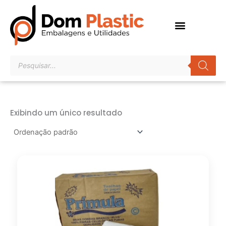
Ir
para
o
conteúdo
Pesquisar
produtos
Exibindo um único resultado