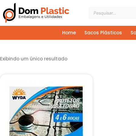
Ir
Pesquisar
para
produtos
o
conteúdo
Home
Sacos Plásticos
Sa
Exibindo um único resultado