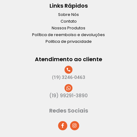
Links Rápidos
Sobre Nós
Contato
Nossos Produtos
Política de reembolso e devoluções
Politica de privacidade
Atendimento ao cliente
(19) 3246-0463
(19) 99291-3890
Redes Sociais
F
I
a
n
c
s
e
t