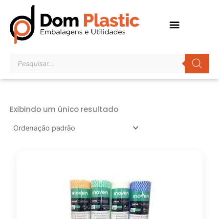
Ir
para
o
conteúdo
Pesquisar
produtos
Exibindo um único resultado