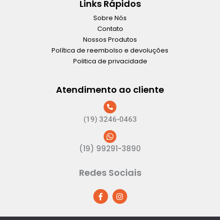
Links Rápidos
Sobre Nós
Contato
Nossos Produtos
Política de reembolso e devoluções
Politica de privacidade
Atendimento ao cliente
(19) 3246-0463
(19) 99291-3890
Redes Sociais
F
I
a
n
c
s
e
t