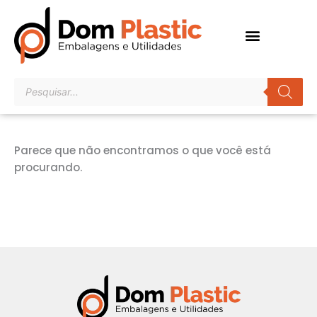
Ir
para
o
conteúdo
Pesquisar
produtos
Parece que não encontramos o que você está
procurando.