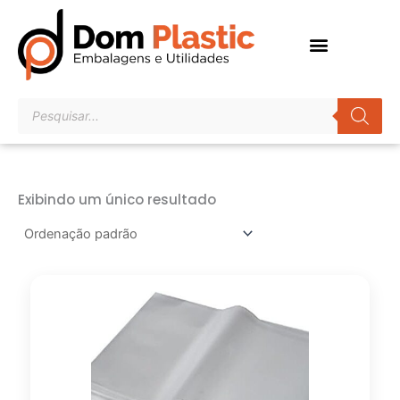
Ir
para
o
conteúdo
Pesquisar
produtos
Exibindo um único resultado