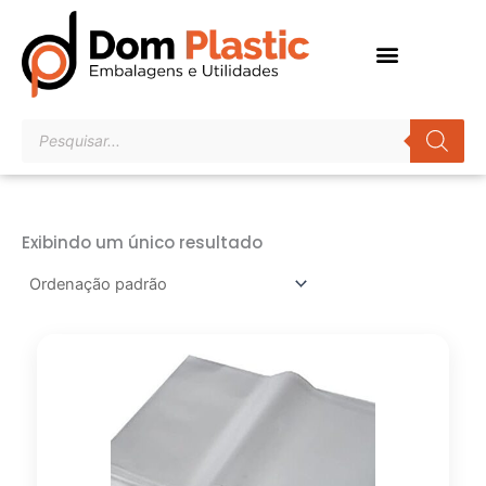
Ir
para
o
conteúdo
Pesquisar
produtos
Exibindo um único resultado