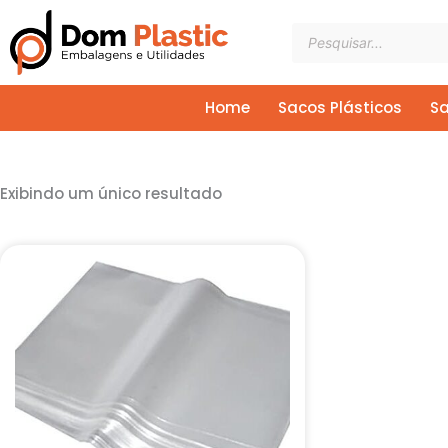
Ir
Pesquisar
para
produtos
o
conteúdo
Home
Sacos Plásticos
Sa
Exibindo um único resultado