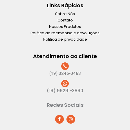
Links Rápidos
Sobre Nós
Contato
Nossos Produtos
Política de reembolso e devoluções
Politica de privacidade
Atendimento ao cliente
(19) 3246-0463
(19) 99291-3890
Redes Sociais
F
I
a
n
c
s
e
t