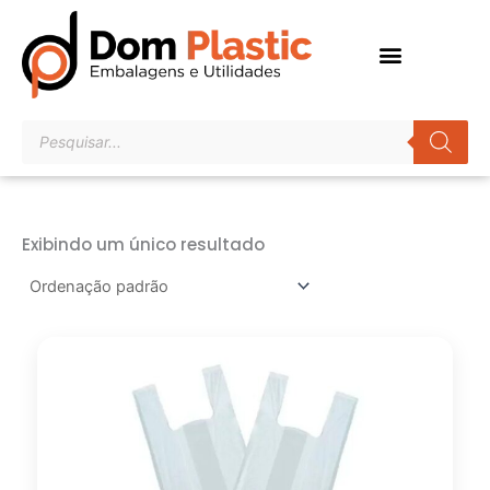
Ir
para
o
conteúdo
Pesquisar
produtos
Exibindo um único resultado