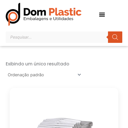
Ir
para
o
conteúdo
Pesquisar
produtos
Exibindo um único resultado