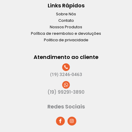
Links Rápidos
Sobre Nós
Contato
Nossos Produtos
Política de reembolso e devoluções
Politica de privacidade
Atendimento ao cliente
(19) 3246-0463
(19) 99291-3890
Redes Sociais
F
I
a
n
c
s
e
t