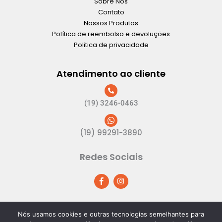
Sobre Nós
Contato
Nossos Produtos
Política de reembolso e devoluções
Politica de privacidade
Atendimento ao cliente
(19) 3246-0463
(19) 99291-3890
Redes Sociais
F
I
a
n
c
s
e
t
b
a
o
g
Nós usamos cookies e outras tecnologias semelhantes para
o
r