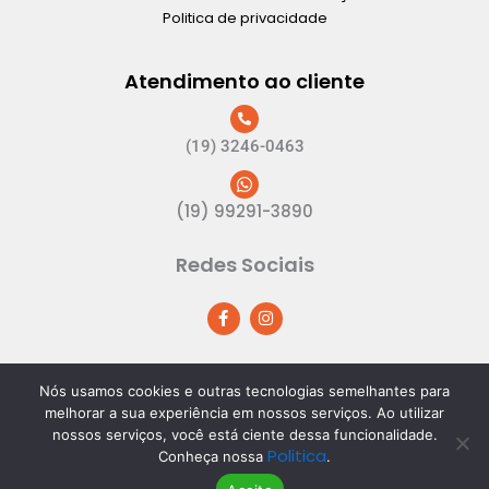
Politica de privacidade
Atendimento ao cliente
(19) 3246-0463
(19) 99291-3890
Redes Sociais
F
I
a
n
c
s
e
t
b
a
o
g
Nós usamos cookies e outras tecnologias semelhantes para
o
r
melhorar a sua experiência em nossos serviços. Ao utilizar
k
a
CNPJ: 21.122.188/0001-10 | Dom Plastic. Todos os direitos
nossos serviços, você está ciente dessa funcionalidade.
-
m
reservados.
Politica
f
Conheça nossa
.