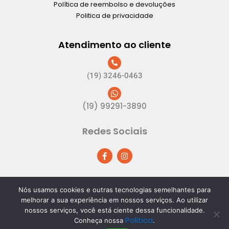
Política de reembolso e devoluções
Politica de privacidade
Atendimento ao cliente
(19) 3246-0463
(19) 99291-3890
Redes Sociais
F
I
a
n
c
s
e
t
b
a
o
g
Nós usamos cookies e outras tecnologias semelhantes para
o
r
melhorar a sua experiência em nossos serviços. Ao utilizar
k
a
CNPJ: 21.122.188/0001-10 | Dom Plastic. Todos os direitos
nossos serviços, você está ciente dessa funcionalidade.
-
m
reservados.
Politica
f
Conheça nossa
.