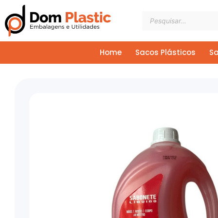
Ir
Pesquisar
para
produtos
o
conteúdo
Home
Sacos Plásticos
Sa