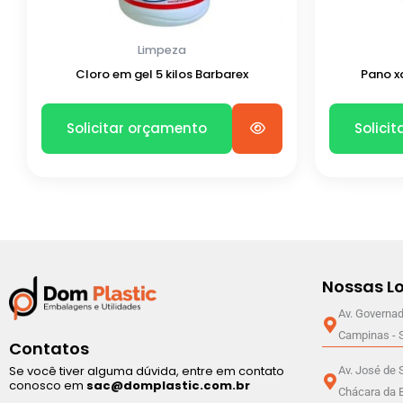
Limpeza
Cloro em gel 5 kilos Barbarex
Pano x
Solicitar orçamento
Solici
Nossas Lo
Av. Governad
Campinas - 
Contatos
Se você tiver alguma dúvida, entre em contato
Av. José de
conosco em
sac@domplastic.com.br
Chácara da B