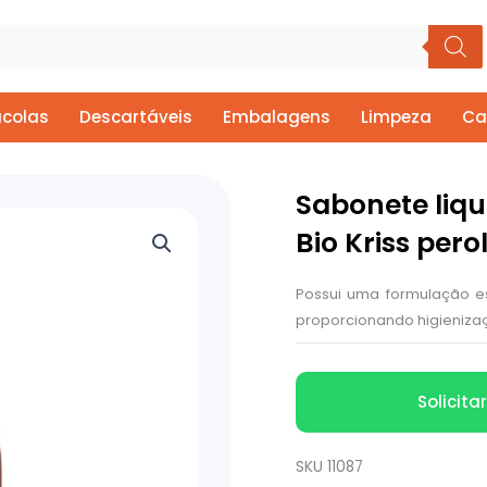
colas
Descartáveis
Embalagens
Limpeza
Ca
Sabonete liqu
Bio Kriss per
Possui uma formulação es
proporcionando higieniza
Solicit
SKU
11087