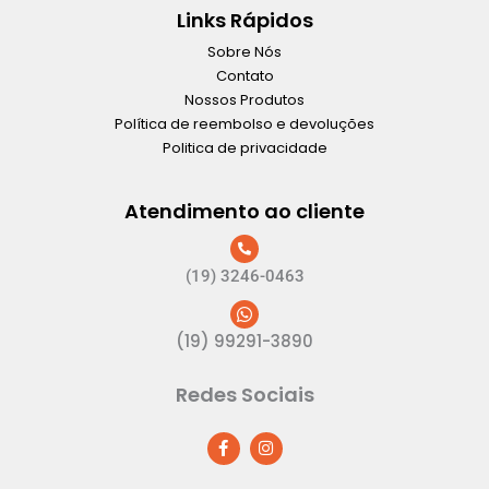
Links Rápidos
Sobre Nós
Contato
Nossos Produtos
Política de reembolso e devoluções
Politica de privacidade
Atendimento ao cliente
(19) 3246-0463
(19) 99291-3890
Redes Sociais
F
I
a
n
c
s
e
t