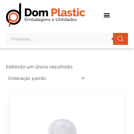
Ir
para
o
conteúdo
Pesquisar
produtos
Exibindo um único resultado