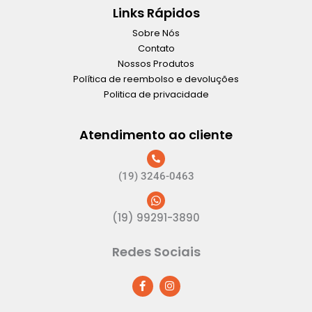
Links Rápidos
Sobre Nós
Contato
Nossos Produtos
Política de reembolso e devoluções
Politica de privacidade
Atendimento ao cliente
(19) 3246-0463
(19) 99291-3890
Redes Sociais
F
I
a
n
c
s
e
t