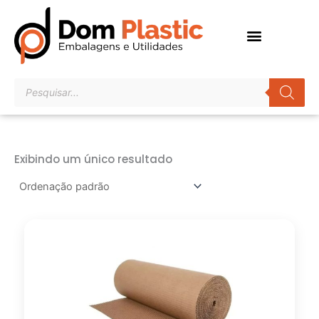
Ir
para
o
conteúdo
Pesquisar
produtos
Exibindo um único resultado