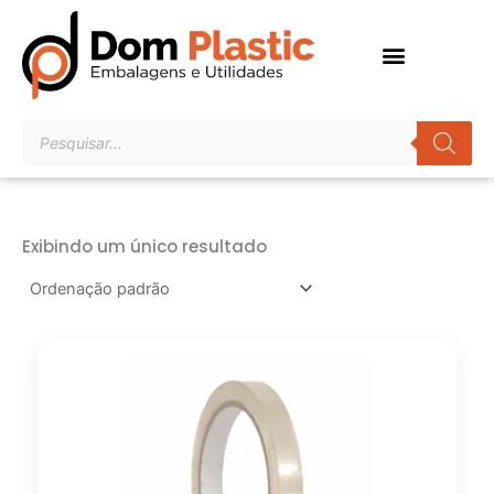
Ir
para
o
conteúdo
Pesquisar
produtos
Exibindo um único resultado