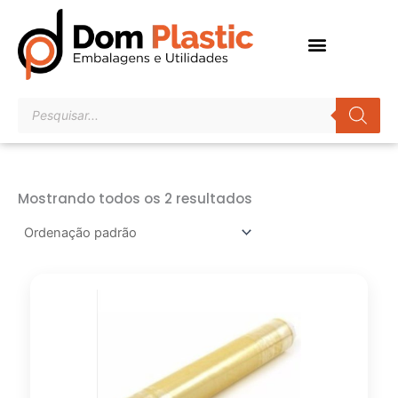
Ir
para
o
conteúdo
Pesquisar
produtos
Mostrando todos os 2 resultados