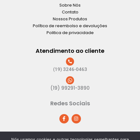
Sobre Nós
Contato
Nossos Produtos
Política de reembolso e devoluções
Politica de privacidade
Atendimento ao cliente
(19) 3246-0463
(19) 99291-3890
Redes Sociais
F
I
a
n
c
s
e
t
b
a
o
g
Nós usamos cookies e outras tecnologias semelhantes para