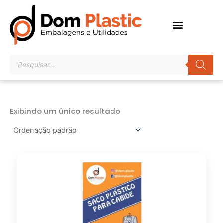
Ir
para
o
conteúdo
Pesquisar
produtos
Exibindo um único resultado