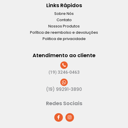
Links Rápidos
Sobre Nós
Contato
Nossos Produtos
Política de reembolso e devoluções
Politica de privacidade
Atendimento ao cliente
(19) 3246-0463
(19) 99291-3890
Redes Sociais
F
I
a
n
c
s
e
t