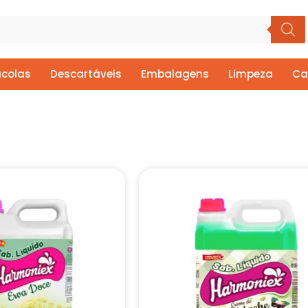
colas
Descartáveis
Embalagens
Limpeza
Ca