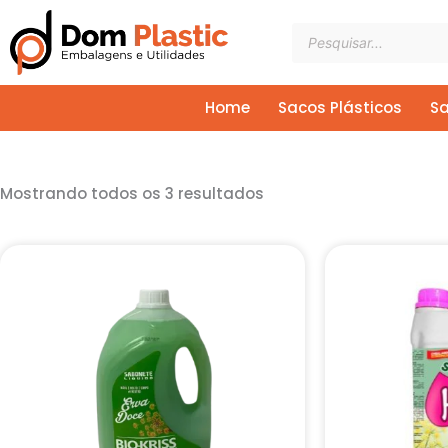
Ir
Pesquisar
para
produtos
o
conteúdo
Home
Sacos Plásticos
Sa
Mostrando todos os 3 resultados