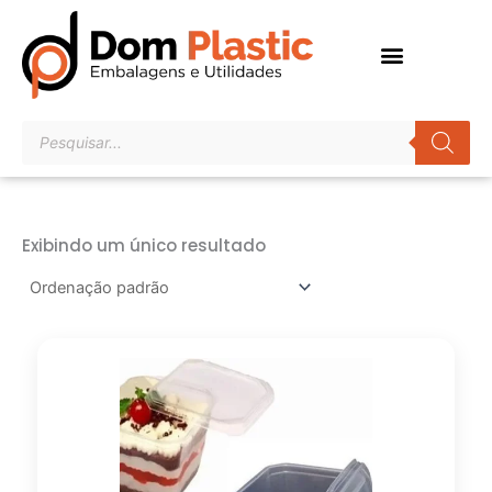
Ir
para
o
conteúdo
Pesquisar
produtos
Exibindo um único resultado