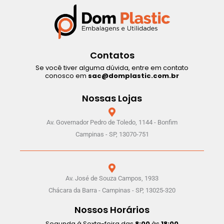
Contatos
Se você tiver alguma dúvida, entre em contato
conosco em
sac@domplastic.com.br
Nossas Lojas
Av. Governador Pedro de Toledo, 1144 - Bonfim
Campinas - SP, 13070-751
Av. José de Souza Campos, 1933
Chácara da Barra - Campinas - SP, 13025-320
Nossos Horários
Segunda á Sexta-feira das
8:00
às
18:00