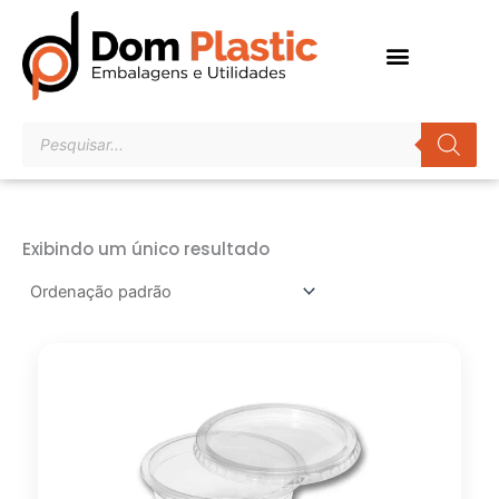
Ir
para
o
conteúdo
Pesquisar
produtos
Exibindo um único resultado