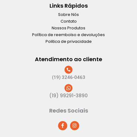
Links Rápidos
Sobre Nós
Contato
Nossos Produtos
Política de reembolso e devoluções
Politica de privacidade
Atendimento ao cliente
(19) 3246-0463
(19) 99291-3890
Redes Sociais
F
I
a
n
c
s
e
t