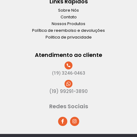
Links Rápidos
Sobre Nós
Contato
Nossos Produtos
Política de reembolso e devoluções
Politica de privacidade
Atendimento ao cliente
(19) 3246-0463
(19) 99291-3890
Redes Sociais
F
I
a
n
c
s
e
t