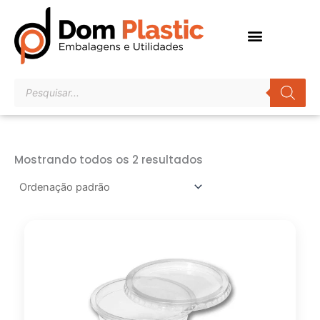
Ir
para
o
conteúdo
Pesquisar
produtos
Mostrando todos os 2 resultados